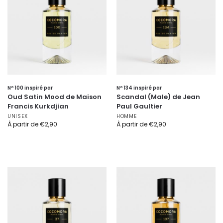
Nº 100 inspiré par
Nº 134 inspiré par
Oud Satin Mood de Maison
Scandal (Male) de Jean
Francis Kurkdjian
Paul Gaultier
UNISEX
HOMME
À partir de
€
2,90
À partir de
€
2,90