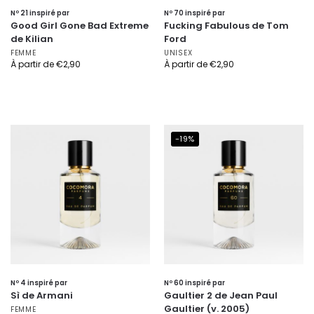
Nº 21 inspiré par
Nº 70 inspiré par
Good Girl Gone Bad Extreme
Fucking Fabulous de Tom
de Kilian
Ford
FEMME
UNISEX
À partir de
€
2,90
À partir de
€
2,90
-19%
Nº 4 inspiré par
Nº 60 inspiré par
Sì de Armani
Gaultier 2 de Jean Paul
Gaultier (v. 2005)
FEMME