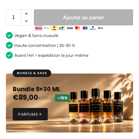
Ajouter au panier
Vegan & Sans cruauté
Haute concentration | 25–30 %
Avant 14h = expédition le jour même
BUNDLE & SAVE
Bundle 5×30 ML
€
89,00
€
105,00
–15%
PARFUMS