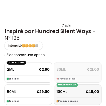
Inspiré par Hundred Silent Ways
-
Nº 125
Intensité
Sélectionnez une option
ÉCHANTILLON
2ML
30ML
€
2,90
€
21,00
En stock
Prévenez-moi !
MEILLEUR CHOIX
50ML
100ML
€
29,00
€
49,00
En stock
Presque épuisé