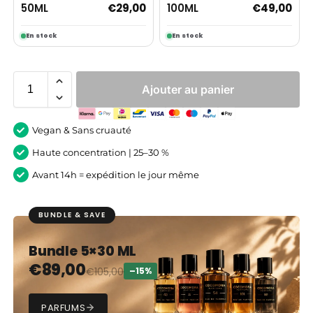
50ML
100ML
€
29,00
€
49,00
En stock
En stock
Ajouter au panier
Vegan & Sans cruauté
Haute concentration | 25–30 %
Avant 14h = expédition le jour même
BUNDLE & SAVE
Bundle 5×30 ML
€
89,00
€
105,00
–15%
PARFUMS