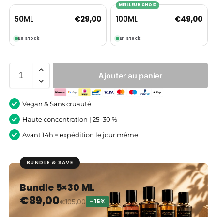
MEILLEUR CHOIX
50ML
100ML
€
29,00
€
49,00
En stock
En stock
Ajouter au panier
Vegan & Sans cruauté
Haute concentration | 25–30 %
Avant 14h = expédition le jour même
BUNDLE & SAVE
Bundle 5×30 ML
€
89,00
€
105,00
–15%