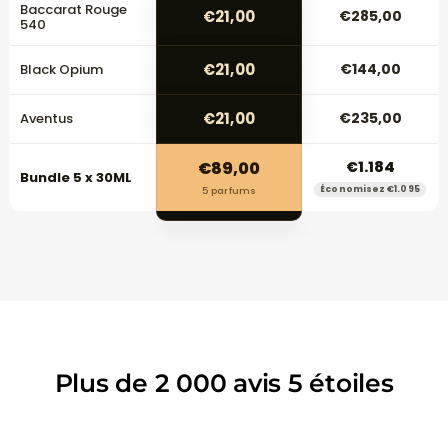
Baccarat Rouge
€21,00
€285,00
540
€21,00
€144,00
Black Opium
€21,00
€235,00
Aventus
€89,00
€1.184
Bundle 5 x 30ML
Économisez €1.095
5 parfums
Plus de 2 000 avis 5 étoiles