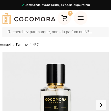
Commandé avant
14:00,
expédié aujourd’hui
0
Accueil
Femme
Nº 21
/
/