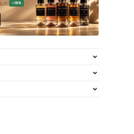
–15%
5,00