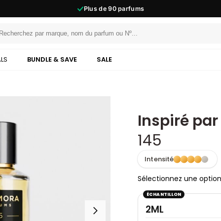
2000+
reviews
ALS
BUNDLE & SAVE
SALE
Inspiré par
145
Intensité
Sélectionnez une optio
ÉCHANTILLON
2ML