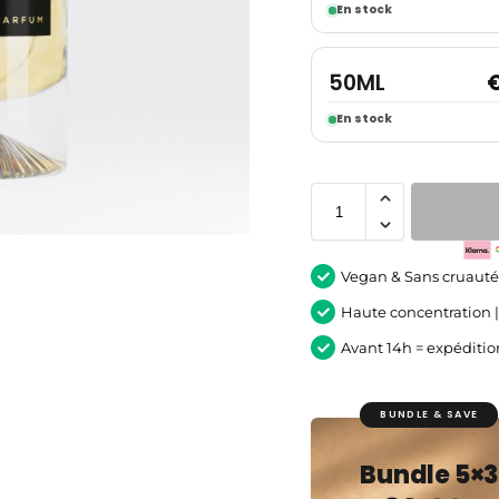
En stock
50ML
En stock
Vegan & Sans cruaut
Haute concentration 
Avant 14h = expéditi
BUNDLE & SAVE
Bundle 5×3