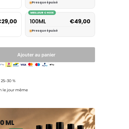
Presque épuisé
MEILLEUR CHOIX
€
29,00
100ML
€
49,00
Presque épuisé
Ajouter au panier
é
| 25–30 %
on le jour même
0 ML