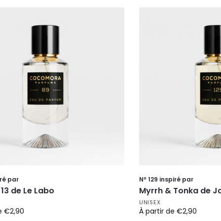
iré par
Nº 129 inspiré par
13 de Le Labo
Myrrh & Tonka de J
UNISEX
de
€
2,90
À partir de
€
2,90