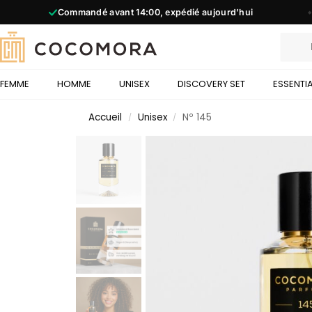
Plus de
90
parfums
◆
FEMME
HOMME
UNISEX
DISCOVERY SET
ESSENTI
Accueil
Unisex
Nº 145
/
/