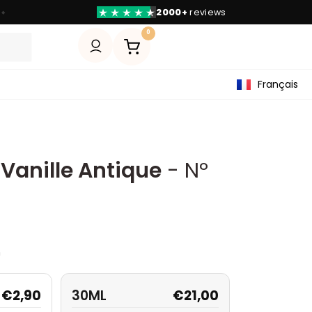
Paiement avec
Klarna
◆
0
Français
 Vanille Antique
- Nº
n
€
2,90
30ML
€
21,00