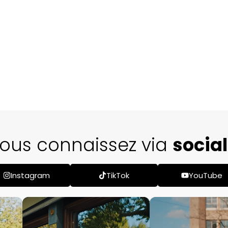
s nous connaissez via
Ti
Instagram
TikTok
YouTube