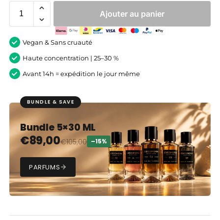
Ajouter au panier
Vegan & Sans cruauté
Haute concentration | 25–30 %
Avant 14h = expédition le jour même
BUNDLE & SAVE
Bundle 5×30 ML
€
89,00
€
105,00
–15%
PARFUMS