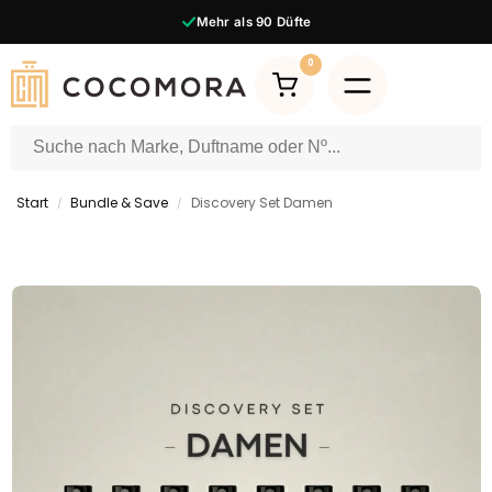
Mehr als
90
Düfte
0
Start
Bundle & Save
Discovery Set Damen
/
/