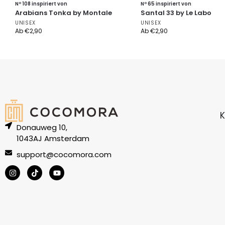
Nº 108 inspiriert von
Nº 65 inspiriert von
Arabians Tonka by Montale
Santal 33 by Le Labo
UNISEX
UNISEX
Ab
€
2,90
Ab
€
2,90
K
Donauweg 10,
1043AJ Amsterdam
support@cocomora.com