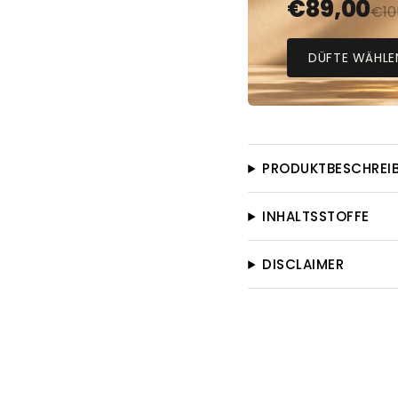
€
89,00
€
10
DÜFTE WÄHLE
PRODUKTBESCHREI
INHALTSSTOFFE
DISCLAIMER