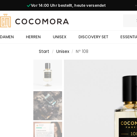
Mehr als
90
Düfte
◆
DAMEN
HERREN
UNISEX
DISCOVERY SET
ESSENTI
Start
Unisex
Nº 108
/
/