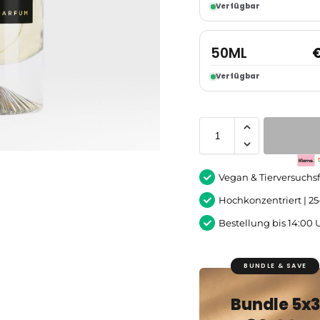
Verfügbar
50ML
Verfügbar
Vegan & Tierversuchsf
Hochkonzentriert | 2
Bestellung bis 14:00 
BUNDLE & SAVE
Bundle 5x