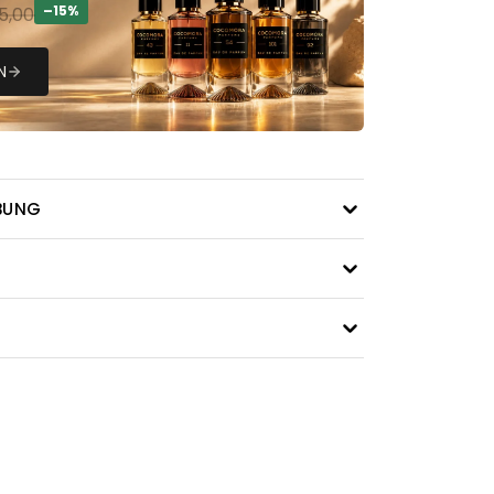
–15%
5,00
N
BUNG