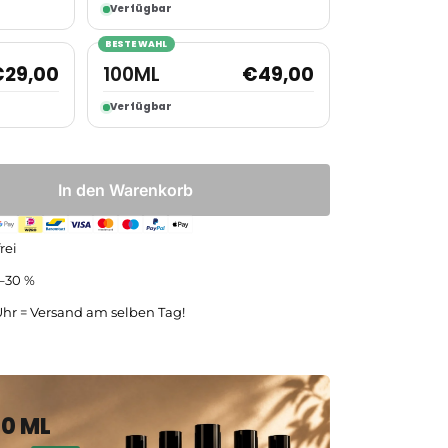
Verfügbar
BESTE WAHL
€
29,00
100ML
€
49,00
Verfügbar
In den Warenkorb
rei
5–30 %
Uhr = Versand am selben Tag!
30 ML