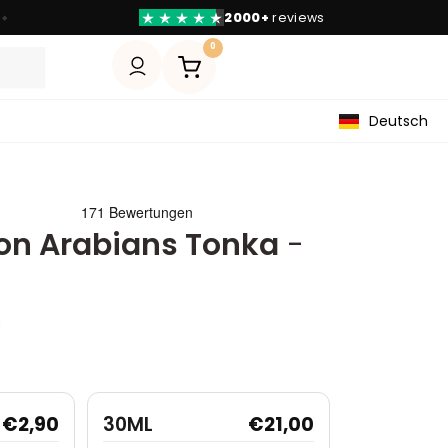
Bezahlen mit
Klarna
◆
0
Deutsch
 von Arabians Tonka
-
€
2,90
30ML
€
21,00