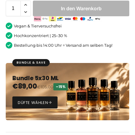
In den Warenkorb
Vegan & Tierversuchsfrei
Hochkonzentriert | 25–30 %
Bestellung bis 14:00 Uhr = Versand am selben Tag!
BUNDLE & SAVE
Bundle 5x30 ML
€
89,00
€
105,00
–15%
DÜFTE WÄHLEN