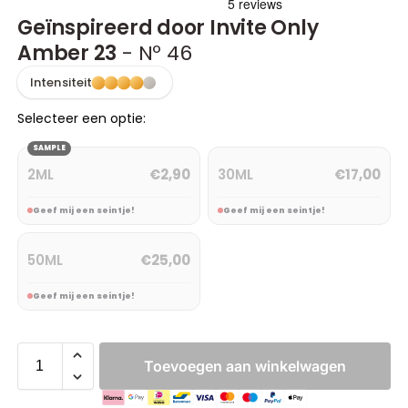
Geïnspireerd door Invite Only
Amber 23
- Nº 46
Intensiteit
Selecteer een optie:
SAMPLE
2ML
30ML
€
2,90
€
17,00
Geef mij een seintje!
Geef mij een seintje!
50ML
€
25,00
Geef mij een seintje!
Toevoegen aan winkelwagen