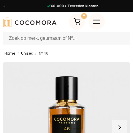
60.000+
Tevreden klanten
0
Home
Unisex
Nº 46
/
/