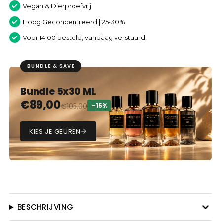
Vegan & Dierproefvrij
Hoog Geconcentreerd | 25-30%
Voor 14:00 besteld, vandaag verstuurd!
BUNDLE & SAVE
Bundle 5x30 ML
€
89,00
€
105,00
–15%
KIES JE GEUREN
BESCHRIJVING