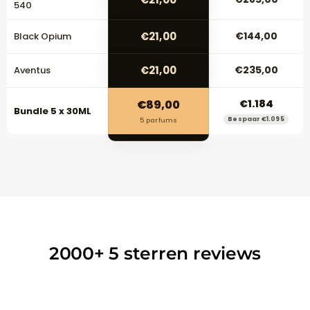
540
€21,00
€144,00
Black Opium
€21,00
€235,00
Aventus
€89,00
€1.184
Bundle 5 x 30ML
Bespaar €1.095
5 parfums
2000+
5 sterren reviews