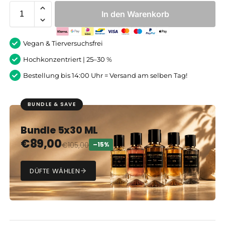
In den Warenkorb
Vegan & Tierversuchsfrei
Hochkonzentriert | 25–30 %
Bestellung bis 14:00 Uhr = Versand am selben Tag!
BUNDLE & SAVE
Bundle 5x30 ML
€
89,00
€
105,00
–15%
DÜFTE WÄHLEN