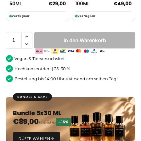
50ML
100ML
€
29,00
€
49,00
Verfügbar
Verfügbar
In den Warenkorb
Vegan & Tierversuchsfrei
Hochkonzentriert | 25–30 %
Bestellung bis 14:00 Uhr = Versand am selben Tag!
BUNDLE & SAVE
Bundle 5x30 ML
€
89,00
€
105,00
–15%
DÜFTE WÄHLEN