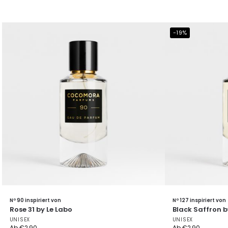
-19%
Nº 90 inspiriert von
Nº 127 inspiriert von
Rose 31 by Le Labo
Black Saffron 
UNISEX
UNISEX
Ab
€
2,90
Ab
€
2,90