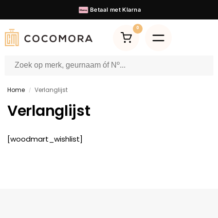
60.000+
Tevreden klanten
◆
0
Home
Verlanglijst
/
Verlanglijst
[woodmart_wishlist]