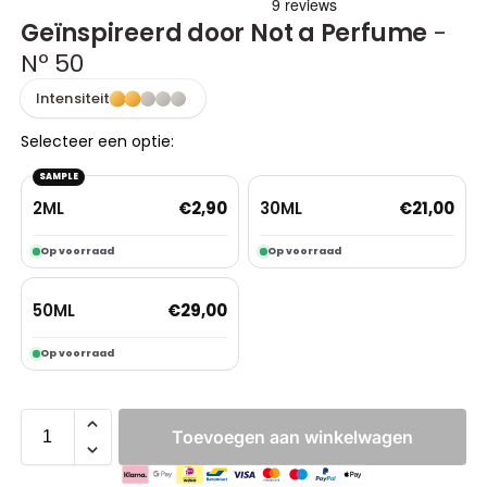
Geïnspireerd door Not a Perfume
-
Nº 50
Intensiteit
Selecteer een optie:
SAMPLE
2ML
30ML
€
2,90
€
21,00
Op voorraad
Op voorraad
50ML
€
29,00
Op voorraad
Toevoegen aan winkelwagen