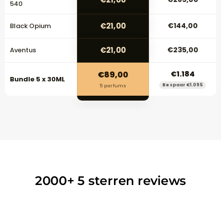
540
€21,00
€144,00
Black Opium
€21,00
€235,00
Aventus
€89,00
€1.184
Bundle 5 x 30ML
Bespaar €1.095
5 parfums
2000+
5 sterren reviews