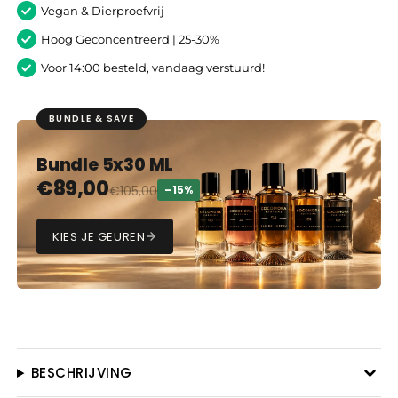
Vegan & Dierproefvrij
Hoog Geconcentreerd | 25-30%
Voor 14:00 besteld, vandaag verstuurd!
BUNDLE & SAVE
Bundle 5x30 ML
€
89,00
€
105,00
–15%
KIES JE GEUREN
BESCHRIJVING