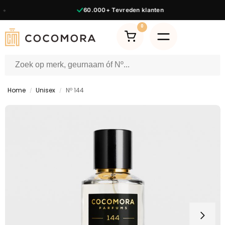
60.000+
Tevreden klanten
0
Home
Unisex
Nº 144
/
/