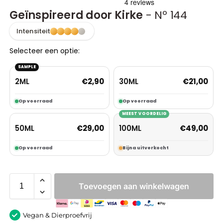
Geïnspireerd door Kirke
- Nº 144
Intensiteit
Selecteer een optie:
SAMPLE
2ML
30ML
€
2,90
€
21,00
Op voorraad
Op voorraad
MEEST VOORDELIG
50ML
100ML
€
29,00
€
49,00
Op voorraad
Bijna uitverkocht
Toevoegen aan winkelwagen
Vegan & Dierproefvrij