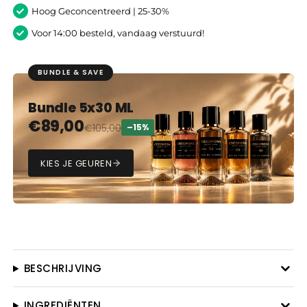
Hoog Geconcentreerd | 25-30%
Voor 14:00 besteld, vandaag verstuurd!
BUNDLE & SAVE
Bundle 5x30 ML
€
89,00
€
105,00
–15%
KIES JE GEUREN
BESCHRIJVING
INGREDIËNTEN