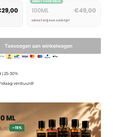
MEEST VOORDELIG
€
29,00
100ML
€
49,00
Geef mij een seintje!
Toevoegen aan winkelwagen
 | 25-30%
andaag verstuurd!
30 ML
–15%
5,00