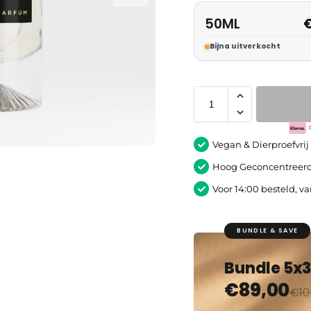
50ML
Bijna uitverkocht
Vegan & Dierproefvrij
Hoog Geconcentreerd
Voor 14:00 besteld, v
BUNDLE & SAVE
Bundle 5x
€
89,00
€
10