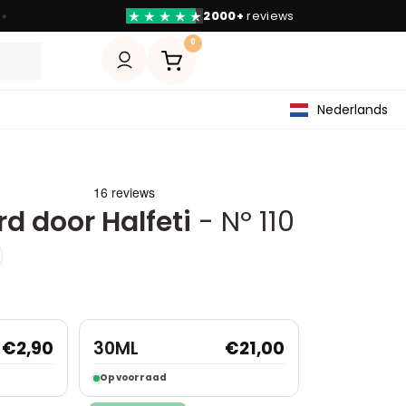
2000+
reviews
◆
0
Nederlands
d door Halfeti
- Nº 110
€
2,90
30ML
€
21,00
Op voorraad