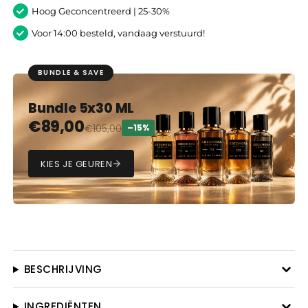
Hoog Geconcentreerd | 25-30%
Voor 14:00 besteld, vandaag verstuurd!
BUNDLE & SAVE
Bundle 5x30 ML
€
89,00
€
105,00
–15%
KIES JE GEUREN
BESCHRIJVING
INGREDIËNTEN