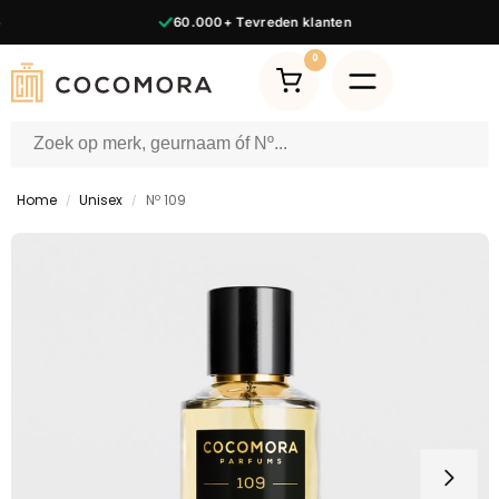
60.000+
Tevreden klanten
0
Home
Unisex
Nº 109
/
/