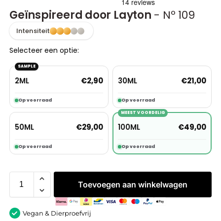
Geïnspireerd door Layton
- Nº 109
Intensiteit
Selecteer een optie:
SAMPLE
2ML
30ML
€
2,90
€
21,00
Op voorraad
Op voorraad
MEEST VOORDELIG
50ML
100ML
€
29,00
€
49,00
Op voorraad
Op voorraad
Toevoegen aan winkelwagen
Vegan & Dierproefvrij