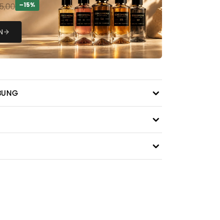
–15%
5,00
N
BUNG