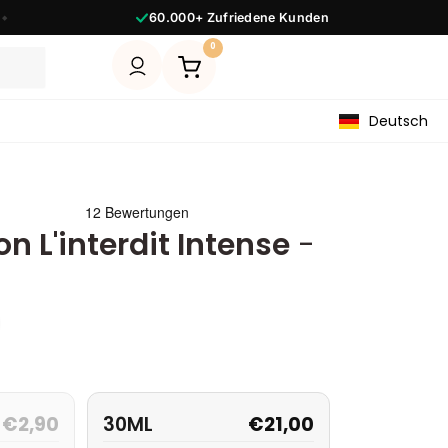
Mehr als
90
Düfte
◆
0
Deutsch
on L'interdit Intense
-
€
2,90
30ML
€
21,00