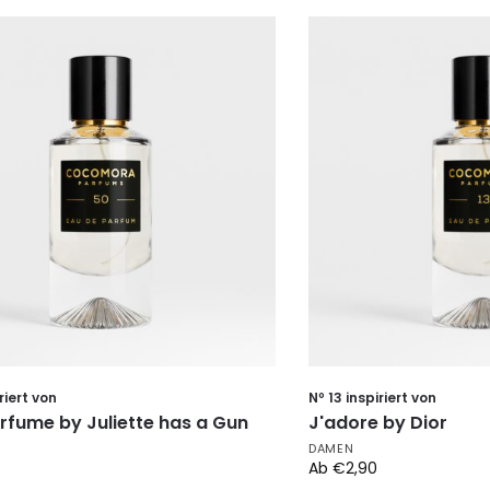
riert von
Nº 13 inspiriert von
rfume by Juliette has a Gun
J'adore by Dior
DAMEN
Ab
€
2,90