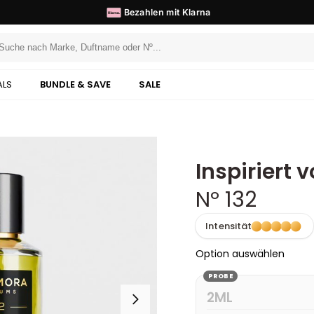
Vor
14:00
Uhr bestellt, heute versendet
◆
ALS
BUNDLE & SAVE
SALE
Inspiriert v
Nº 132
Intensität
Option auswählen
PROBE
2ML