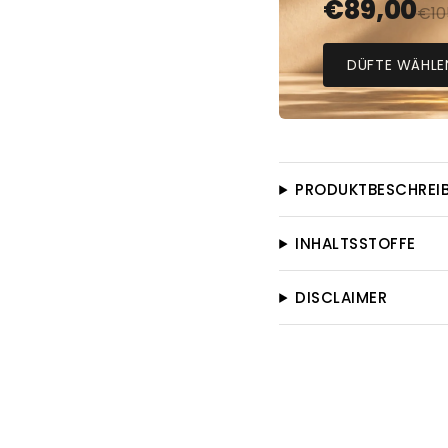
€
89,00
€
10
DÜFTE WÄHLE
PRODUKTBESCHREI
INHALTSSTOFFE
DISCLAIMER