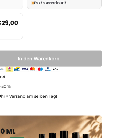
Fast ausverkauft
€
29,00
In den Warenkorb
rei
5–30 %
Uhr = Versand am selben Tag!
30 ML