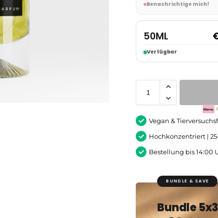
Benachrichtige mich!
50ML
Verfügbar
Vegan & Tierversuchsf
Hochkonzentriert | 2
Bestellung bis 14:00 
BUNDLE & SAVE
Bundle 5x